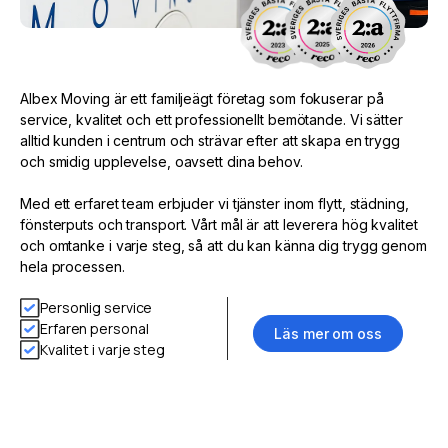
Albex Moving är ett familjeägt företag som fokuserar på
service, kvalitet och ett professionellt bemötande. Vi sätter
alltid kunden i centrum och strävar efter att skapa en trygg
och smidig upplevelse, oavsett dina behov.
Med ett erfaret team erbjuder vi tjänster inom flytt, städning,
fönsterputs och transport. Vårt mål är att leverera hög kvalitet
och omtanke i varje steg, så att du kan känna dig trygg genom
hela processen.
Personlig service
Erfaren personal
Läs mer om oss
Kvalitet i varje steg
Reco - 2023
Reco - 2025
Reco - 2026