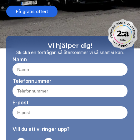
Få gratis offert
Vi hjälper dig!
Skicka en förfrågan så återkommer vi så snart vi kan.
Namn
Telefonnummer
E-post
Vill du att vi ringer upp?