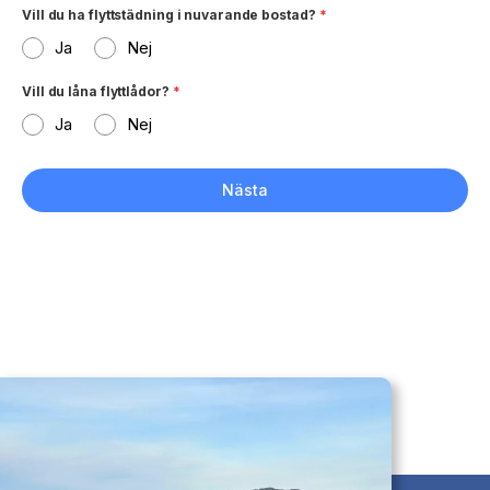
Vill du ha flyttstädning i nuvarande bostad?
*
Ja
Nej
Vill du låna flyttlådor?
*
Ja
Nej
Nästa