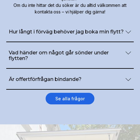
Om du inte hittar det du söker är du alltid välkommen att
kontakta oss – vi hjälper dig gärna!
Hur långt i förväg behöver jag boka min flytt?
Vi rekommenderar att du bokar din flytt minst 2-4 veckor i
förväg, särskilt under högsäsong. Vid akuta behov kan vi
Vad händer om något går sönder under
ibland erbjuda snabba lösningar – hör av dig så ser vi vad vi
flytten?
kan göra.
Alla våra flyttjänster omfattas av en ansvarsförsäkring
genom Trygg Hansa. Om något skulle skadas under flytten,
Är offertförfrågan bindande?
kontaktar du oss direkt så hjälper vi dig med skadeanmälan
och ersättningsprocessen.
Nej, en offertförfrågan är inte bindande. Den ger dig en
prisuppskattning baserat på dina behov. Du väljer själv om
Se alla frågor
du vill gå vidare med bokningen efter att du mottagit
offerten.