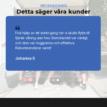
RECENSIONER
Detta säger våra kunder
Hade en fantastisk flyttupplevelse med Riley
och Ali! De var inte bara professionella och
effektiva, utan också vänliga och hade en härlig
humor som gjorde hela processen mycket
lättare och trevligare.
Fredrik O