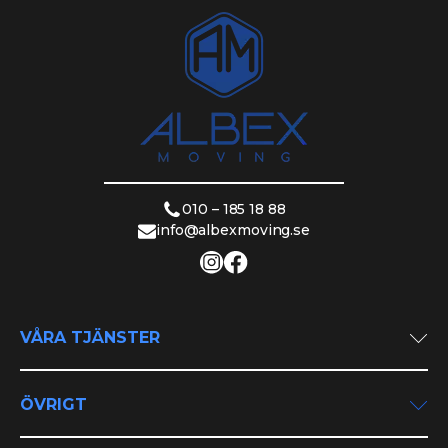
010 – 185 18 88
info@albexmoving.se
VÅRA TJÄNSTER
Privatflytt
Företagsflytt
ÖVRIGT
Utlandsflytt
Om oss
Flyttstädning