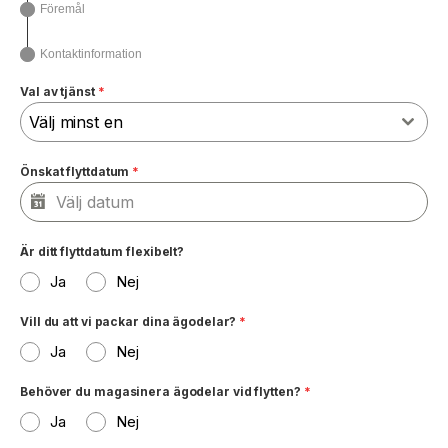
Föremål
Kontaktinformation
Val av tjänst
*
Välj minst en
Önskat flyttdatum
*
Är ditt flyttdatum flexibelt?
Ja
Nej
Vill du att vi packar dina ägodelar?
*
Ja
Nej
Behöver du magasinera ägodelar vid flytten?
*
Ja
Nej