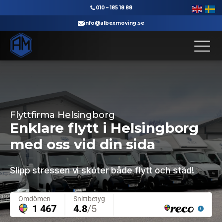
010 – 185 18 88
info@albexmoving.se
Till startsidan
Flyttfirma Helsingborg
Enklare flytt i Helsingborg
med oss vid din sida
Slipp stressen vi sköter både flytt och städ!