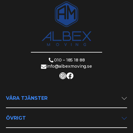
010 – 185 18 88
info@albexmoving.se
VÅRA TJÄNSTER
Privatflytt
Företagsflytt
ÖVRIGT
Utlandsflytt
Om oss
Flyttstädning