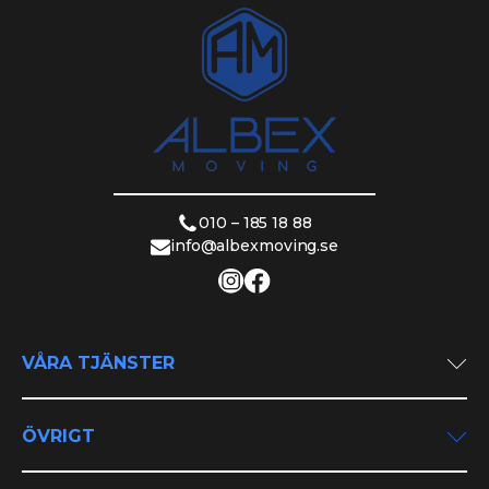
010 – 185 18 88
info@albexmoving.se
VÅRA TJÄNSTER
Privatflytt
Företagsflytt
ÖVRIGT
Utlandsflytt
Om oss
Flyttstädning