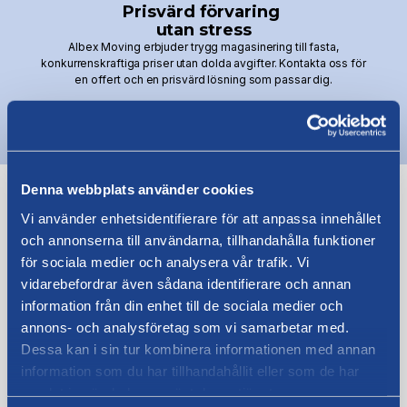
Prisvärd förvaring
utan stress
Albex Moving erbjuder trygg magasinering till fasta,
konkurrenskraftiga priser utan dolda avgifter. Kontakta oss för
en offert och en prisvärd lösning som passar dig.
Denna webbplats använder cookies
Vi använder enhetsidentifierare för att anpassa innehållet
Se fler av våra tjänster
och annonserna till användarna, tillhandahålla funktioner
för sociala medier och analysera vår trafik. Vi
vidarebefordrar även sådana identifierare och annan
information från din enhet till de sociala medier och
annons- och analysföretag som vi samarbetar med.
Dessa kan i sin tur kombinera informationen med annan
Företagsflytt
information som du har tillhandahållit eller som de har
samlat in när du har använt deras tjänster.