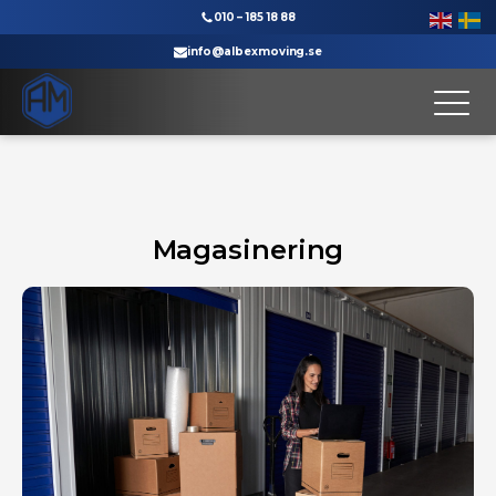
010 – 185 18 88
info@albexmoving.se
Till startsidan
Magasinering