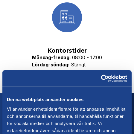
Kontorstider
Måndag-fredag:
08:00 - 17:00
Lördag-söndag:
Stängt
Denna webbplats använder cookies
Vi använder enhetsidentifierare för att anpassa innehållet
Låt oss kontakta dig!
och annonserna till användarna, tillhandahålla funktioner
för sociala medier och analysera vår trafik. Vi
Fyll i formuläret nedan med dina uppgifter, så återkommer vi
så snart som möjligt. Tack för att du kontaktar oss!
vidarebefordrar även sådana identifierare och annan