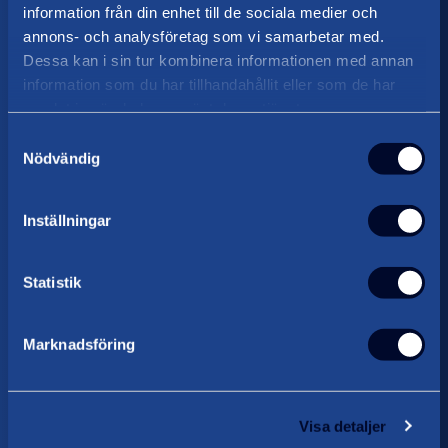
information från din enhet till de sociala medier och
annons- och analysföretag som vi samarbetar med.
Företagsnamn (Valfritt)
Dessa kan i sin tur kombinera informationen med annan
information som du har tillhandahållit eller som de har
samlat in när du har använt deras tjänster.
Namn
Samtyckesval
Nödvändig
Telefonnummer
Inställningar
E-post
Statistik
Vill du att vi ringer upp?
Marknadsföring
Ja
Nej
Visa detaljer