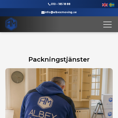
010 – 185 18 88
info@albexmoving.se
Till startsidan
Packningstjänster