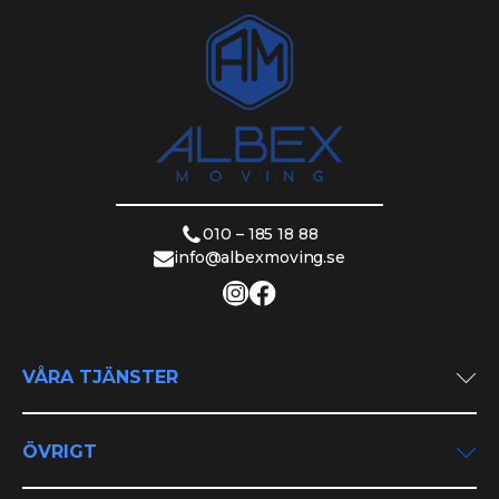
010 – 185 18 88
info@albexmoving.se
VÅRA TJÄNSTER
Privatflytt
Företagsflytt
ÖVRIGT
Utlandsflytt
Om oss
Flyttstädning