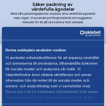
Säker packning av
värdefulla ägodelar
Med våra packningstjänster skyddas dina värdefulla ägodelar
hela vägen. Vi använder proffsigt material och noggranna
metoder för att allt ska komma fram oskadat.
Denna webbplats använder cookies
Vi använder enhetsidentifierare för att anpassa innehållet
Se fler av våra tjänster
och annonserna till användarna, tillhandahålla funktioner
för sociala medier och analysera vår trafik. Vi
vidarebefordrar även sådana identifierare och annan
information från din enhet till de sociala medier och
annons- och analysföretag som vi samarbetar med.
Dessa kan i sin tur kombinera informationen med annan
information som du har tillhandahållit eller som de har
Företagsflytt
samlat in när du har använt deras tjänster.