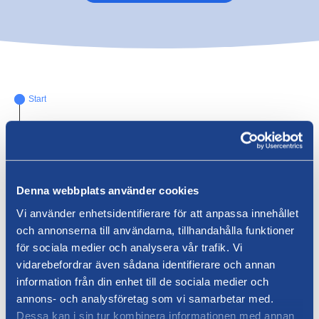
Start
Nuvarande adress
Ny adress
Denna webbplats använder cookies
Föremål
Vi använder enhetsidentifierare för att anpassa innehållet
Kontaktinformation
och annonserna till användarna, tillhandahålla funktioner
för sociala medier och analysera vår trafik. Vi
Val av tjänst
*
vidarebefordrar även sådana identifierare och annan
Välj minst en
information från din enhet till de sociala medier och
annons- och analysföretag som vi samarbetar med.
Önskat flyttdatum
*
Dessa kan i sin tur kombinera informationen med annan